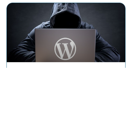
Septembre 2019 : Une Nouvelle
Attaque Ciblée Sur Les Sites
WordPress
Les sites utilisant WordPress, le CMS le plus
utilisé dans le monde, sont depuis juillet
attaqués par des pirates. L’objectif
En Savoir Plus