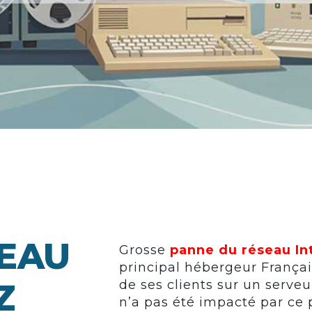
SEAU
Grosse
panne du réseau In
principal hébergeur França
Z
de ses clients sur un serve
n’a pas été impacté par ce 