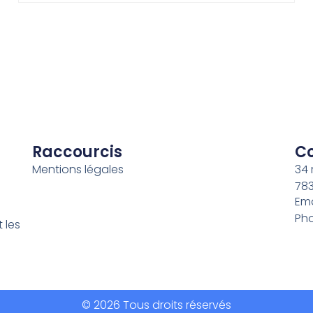
Raccourcis
C
Mentions légales
34 
783
Ema
Pho
 les
© 2026 Tous droits réservés