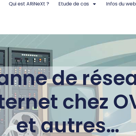
Qui est ARiNeXt ?
Etude de cas
Infos du web
anne de rése
nternet chez O
et autres…