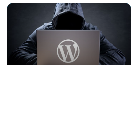
Septembre 2019 : Une Nouvelle
Attaque Ciblée Sur Les Sites
WordPress
Les sites utilisant WordPress, le CMS le plus
utilisé dans le monde, sont depuis juillet
attaqués par des pirates. L’objectif
En Savoir Plus